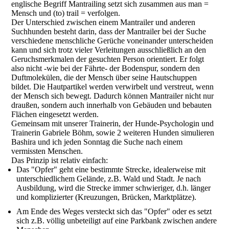
englische Begriff Mantrailing setzt sich zusammen aus man =
Mensch und (to) trail = verfolgen.
Der Unterschied zwischen einem Mantrailer und anderen
Suchhunden besteht darin, dass der Mantrailer bei der Suche
verschiedene menschliche Gerüche voneinander unterscheiden
kann und sich trotz vieler Verleitungen ausschließlich an den
Geruchsmerkmalen der gesuchten Person orientiert. Er folgt
also nicht -wie bei der Fährte- der Bodenspur, sondern den
Duftmolekülen, die der Mensch über seine Hautschuppen
bildet. Die Hautpartikel werden verwirbelt und verstreut, wenn
der Mensch sich bewegt. Dadurch können Mantrailer nicht nur
draußen, sondern auch innerhalb von Gebäuden und bebauten
Flächen eingesetzt werden.
Gemeinsam mit unserer Trainerin, der Hunde-Psychologin und
Trainerin Gabriele Böhm, sowie 2 weiteren Hunden simulieren
Bashira und ich jeden Sonntag die Suche nach einem
vermissten Menschen.
Das Prinzip ist relativ einfach:
Das "Opfer" geht eine bestimmte Strecke, idealerweise mit
unterschiedlichem Gelände, z.B. Wald und Stadt. Je nach
Ausbildung, wird die Strecke immer schwieriger, d.h. länger
und komplizierter (Kreuzungen, Brücken, Marktplätze).
Am Ende des Weges versteckt sich das "Opfer" oder es setzt
sich z.B. völlig unbeteiligt auf eine Parkbank zwischen andere