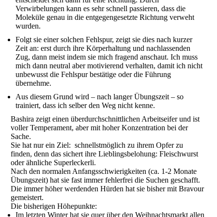
Verwirbelungen kann es sehr schnell passieren, dass die
Moleküle genau in die entgegengesetzte Richtung verweht
wurden.
Folgt sie einer solchen Fehlspur, zeigt sie dies nach kurzer
Zeit an: erst durch ihre Körperhaltung und nachlassenden
Zug, dann meist indem sie mich fragend anschaut. Ich muss
mich dann neutral aber motivierend verhalten, damit ich nicht
unbewusst die Fehlspur bestätige oder die Führung
übernehme.
Aus diesem Grund wird – nach langer Übungszeit – so
trainiert, dass ich selber den Weg nicht kenne.
Bashira zeigt einen überdurchschnittlichen Arbeitseifer und ist
voller Temperament, aber mit hoher Konzentration bei der
Sache.
Sie hat nur ein Ziel: schnellstmöglich zu ihrem Opfer zu
finden, denn das sichert ihre Lieblingsbelohung: Fleischwurst
oder ähnliche Superleckerli.
Nach den normalen Anfangsschwierigkeiten (ca. 1-2 Monate
Übungszeit) hat sie fast immer fehlerfrei die Suchen geschafft.
Die immer höher werdenden Hürden hat sie bisher mit Bravour
gemeistert.
Die bisherigen Höhepunkte:
Im letzten Winter hat sie quer über den Weihnachtsmarkt allen