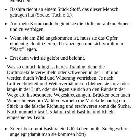
Menschen.
Bashira riecht an einem Stück Stoff, das dieser Mensch
getragen hat (Socke, Tuch o.ä.).
Auf mein Kommando beginnt sie die Duftspur aufzunehmen
und zu verfolgen.
Wenn sie am Ziel angekommen ist, muss sie das Opfer
eindeutig identifizieren, d.h. anzeigen und sich vor ihm in
"Platz" legen.
Erst dann wird sie gelobt und belohnt.
Was so einfach klingt ist hartes Training, denn die
Duftmoleküle verwirbeln oder schweben in der Luft und
werden durch Wind und Witterung vertrieben. Je nach
Luftfeuchtigkeit und Wetterverhältnissen bleiben sie kurz oder
lange in der Luft, oder sie legen sie sich an den Rändern der
Wege ab. Insbesondere Wegeskreuzungen, Brücken oder auch
Windschneisen im Wald verwirbeln die Moleküle häufig ein
Stück in die falsche Richtung und erschweren somit die Suche.
Nach nunmehr fast 1,5 Jahren sind Bashira und ich ein
eingespieltes Team:
Zuerst bekommt Bashira ein Glöckchen an ihr Suchgeschirr
angelegt (damit man sie kommen hört)