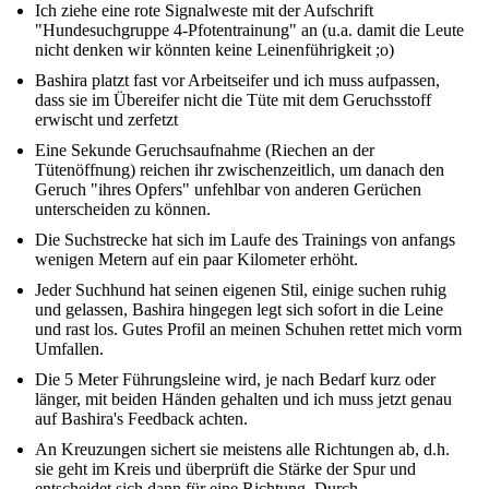
Ich ziehe eine rote Signalweste mit der Aufschrift
"Hundesuchgruppe 4-Pfotentrainung" an (u.a. damit die Leute
nicht denken wir könnten keine Leinenführigkeit ;o)
Bashira platzt fast vor Arbeitseifer und ich muss aufpassen,
dass sie im Übereifer nicht die Tüte mit dem Geruchsstoff
erwischt und zerfetzt
Eine Sekunde Geruchsaufnahme (Riechen an der
Tütenöffnung) reichen ihr zwischenzeitlich, um danach den
Geruch "ihres Opfers" unfehlbar von anderen Gerüchen
unterscheiden zu können.
Die Suchstrecke hat sich im Laufe des Trainings von anfangs
wenigen Metern auf ein paar Kilometer erhöht.
Jeder Suchhund hat seinen eigenen Stil, einige suchen ruhig
und gelassen, Bashira hingegen legt sich sofort in die Leine
und rast los. Gutes Profil an meinen Schuhen rettet mich vorm
Umfallen.
Die 5 Meter Führungsleine wird, je nach Bedarf kurz oder
länger, mit beiden Händen gehalten und ich muss jetzt genau
auf Bashira's Feedback achten.
An Kreuzungen sichert sie meistens alle Richtungen ab, d.h.
sie geht im Kreis und überprüft die Stärke der Spur und
entscheidet sich dann für eine Richtung. Durch