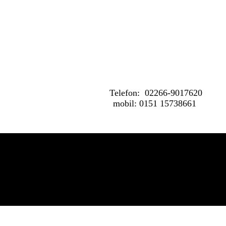
big_31183657_0_349-233
Telefon: 02266-9017620
mobil: 0151 15738661