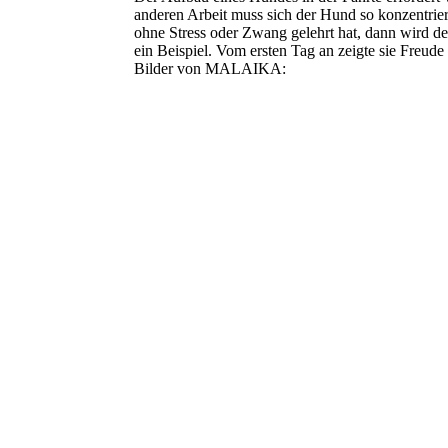
anderen Arbeit muss sich der Hund so konzentrie
ohne Stress oder Zwang gelehrt hat, dann wird de
ein Beispiel. Vom ersten Tag an zeigte sie Freud
Bilder von MALAIKA:
big_31183292_0_349-233