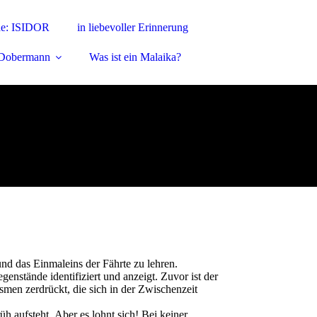
e: ISIDOR
in liebevoller Erinnerung
 Dobermann
Was ist ein Malaika?
und das Einmaleins der Fährte zu lehren.
enstände identifiziert und anzeigt. Zuvor ist der
men zerdrückt, die sich in der Zwischenzeit
h aufsteht. Aber es lohnt sich! Bei keiner