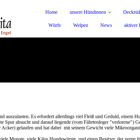
Home
unsere Hündinnen
Deckrüd
Würfe
Welpen
News
aktiver
und auszulasten. Es erfordert allerdings viel Fleiß und Geduld, einem H
lte Spur absucht und darauf liegende (vom Fährtenleger "verlorene") Geg
 Acker) gelaufen und hat dabei mit seinem Gewicht viele Mikroorganis
iele Monate, viele Kilos Hundewürste und einen Besitzer, der gerne frü